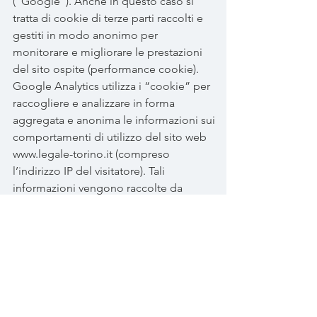
(“Google”). Anche in questo caso si
tratta di cookie di terze parti raccolti e
gestiti in modo anonimo per
monitorare e migliorare le prestazioni
del sito ospite (performance cookie).
Google Analytics utilizza i “cookie” per
raccogliere e analizzare in forma
aggregata e anonima le informazioni sui
comportamenti di utilizzo del sito web
www.legale-torino.it
(compreso
l’indirizzo IP del visitatore). Tali
informazioni vengono raccolte da
Google Analytics, che le elabora allo
scopo di redigere report per gli
operatori del sito
www.studiotamagnone.it
riguardanti le
attività sul sito web stesso. Questo sito
non utilizza (e non consente a terzi di
utilizzare) lo strumento di analisi di