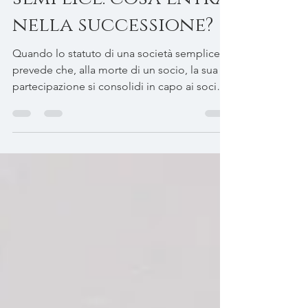
semplice: cosa entra
nella successione?
Quando lo statuto di una società semplice
prevede che, alla morte di un socio, la sua
partecipazione si consolidi in capo ai soci
superstiti, la quota non viene
necessariamente trasferita agli eredi.
Nell’asse ereditario entra, di regola, il credito
corrispondente al valore della
partecipazione. È questo diritto, e non
l’incremento percentuale dei superstiti, che
deve essere indicato nella dichiarazione di
successione.