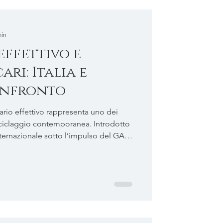
Immobili e proprietà
min
effettivo e
ri: Italia e
onfronto
iario effettivo rappresenta uno dei
tiriciclaggio contemporanea. Introdotto
ternazionale sotto l’impulso del GAFI,
rme diverse nei vari ordinamenti,
azione nei mercati globali e la
fronto tra Italia e Principato di Monaco
o una differenza cronologica, ma