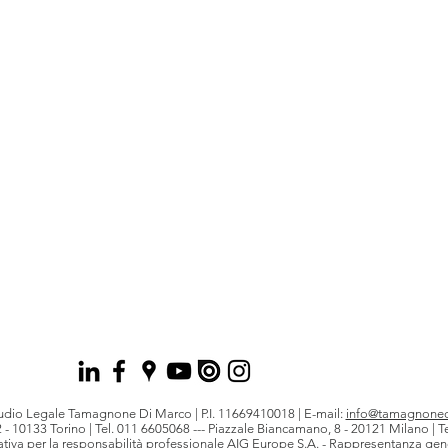
udio Legale Tamagnone Di Marco | P.I. 11669410018 | E-mail:
info@tamagnoned
- 10133 Torino | Tel.
011 6605068
--- Piazzale Biancamano, 8 - 20121 Milano | T
ativa per la responsabilità professionale AIG Europe S.A. - Rappresentanza gener