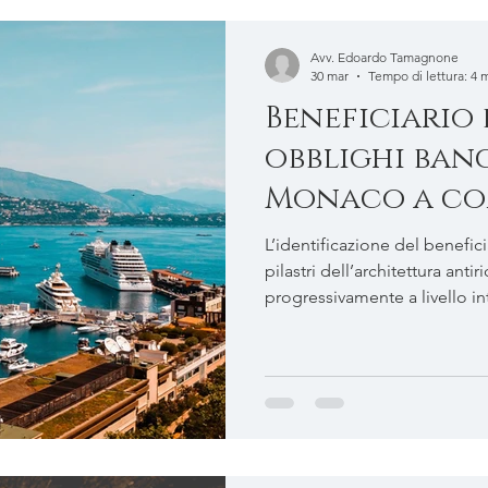
Passaggio generazionale
Diritto amministrativo
Avv. Edoardo Tamagnone
30 mar
Tempo di lettura: 4 
Beneficiario 
obblighi banca
Monaco a c
L’identificazione del benefic
pilastri dell’architettura an
progressivamente a livello in
questo obbligo ha assunto fo
riflettendo il grado di integr
pressione regolatoria. Il con
consente di cogliere non sol
anche una diversa traie