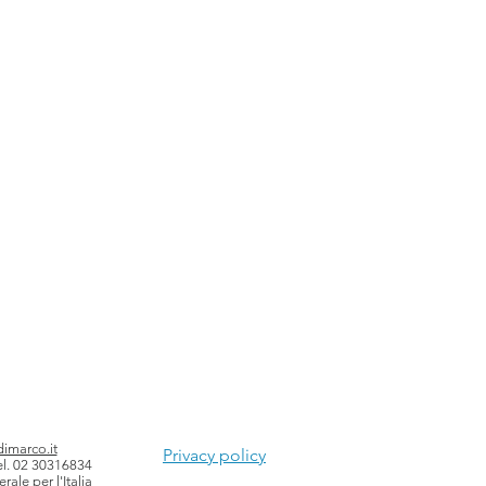
imarco.it
Privacy policy
el.
02 30316834
ale per l'Italia