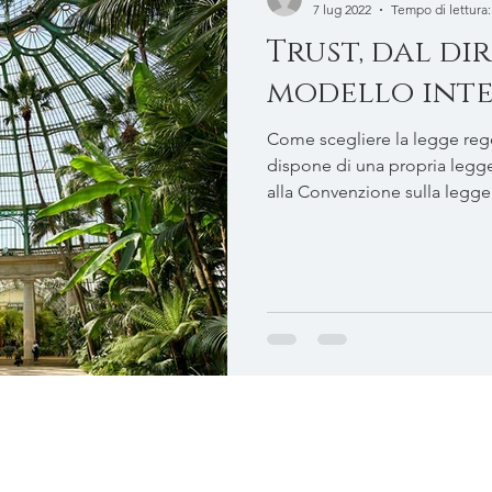
7 lug 2022
Tempo di lettura:
Trust, dal di
modello int
Come scegliere la legge regolatrice 
dispone di una propria legge
alla Convenzione sulla legge a
riconoscimento , adottata da g
luglio 1985, ratificata in Ital
Convenzione dell’Aja impone 
dell’istituto del trust all’int
(benché re