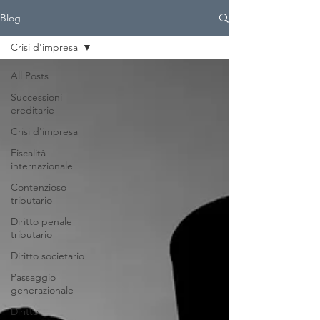
Blog
Crisi d'impresa
All Posts
Successioni
ereditarie
Crisi d'impresa
Fiscalità
internazionale
Contenzioso
tributario
Diritto penale
tributario
Diritto societario
Passaggio
generazionale
Diritto