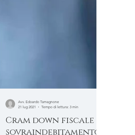
Avv. Edoardo Tamagnone
21 lug 2021
Tempo di lettura: 3 min