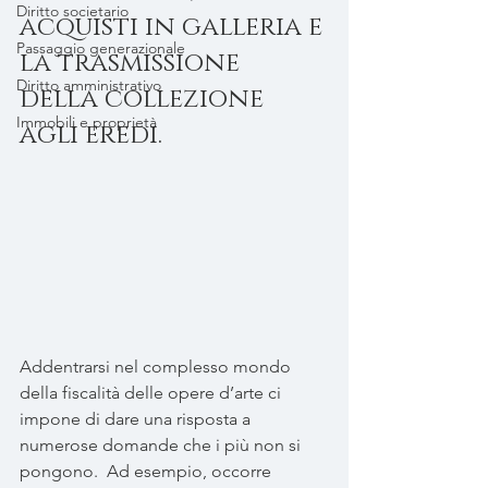
Diritto societario
acquisti in galleria e 
Passaggio generazionale
la trasmissione 
Diritto amministrativo
della collezione 
Immobili e proprietà
agli eredi.
Addentrarsi nel complesso mondo 
della fiscalità delle opere d’arte ci 
impone di dare una risposta a 
numerose domande che i più non si 
pongono.  Ad esempio, occorre 