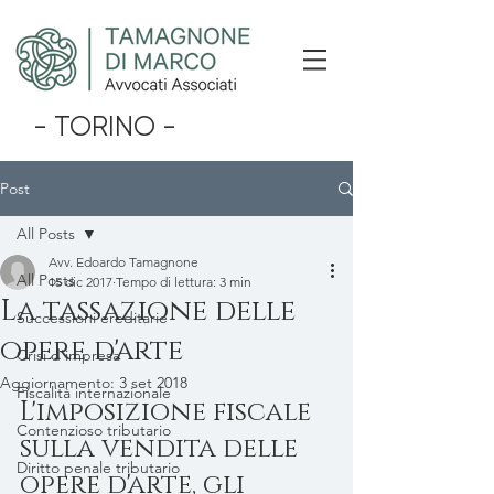
- TORINO -
Post
All Posts
Avv. Edoardo Tamagnone
All Posts
15 dic 2017
Tempo di lettura: 3 min
La tassazione delle
Successioni ereditarie
opere d'arte
Crisi d'impresa
Aggiornamento:
3 set 2018
Fiscalità internazionale
L'imposizione fiscale 
Contenzioso tributario
sulla vendita delle 
Diritto penale tributario
opere d'arte, gli 