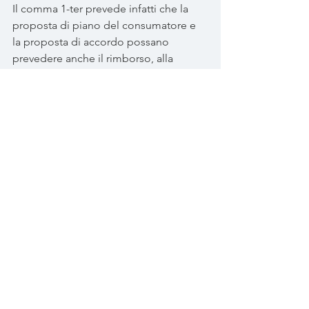
Il comma 1-ter prevede infatti che la 
proposta di piano del consumatore e 
la proposta di accordo possano 
prevedere anche il rimborso, alla 
scadenza convenuta, delle rate a 
scadere del contratto di mutuo 
garantito da ipoteca iscritta 
sull’abitazione principale del debitore 
se lo stesso, alla data del deposito 
della proposta, ha adempiuto le 
proprie obbligazioni o se il giudice lo 
autorizza al pagamento del debito per 
capitale ed interessi scaduto a tale data.
Analoga norma è prevista dal comma 1-
quater quando l’accordo è proposto 
da un soggetto che non è 
consumatore e preveda la 
continuazione aziendale. In tal caso è 
possibile prevedere il rimborso, alla 