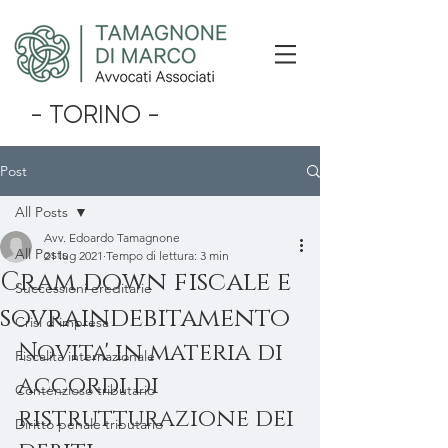
- TORINO -
Post
All Posts
Avv. Edoardo Tamagnone
All Posts
21 lug 2021
Tempo di lettura: 3 min
Cram down fiscale e
Successioni ereditarie
sovraindebitamento
Crisi d'impresa
Novita' in materia di 
Fiscalità internazionale
accordi di 
Contenzioso tributario
ristrutturazione dei 
Diritto penale tributario