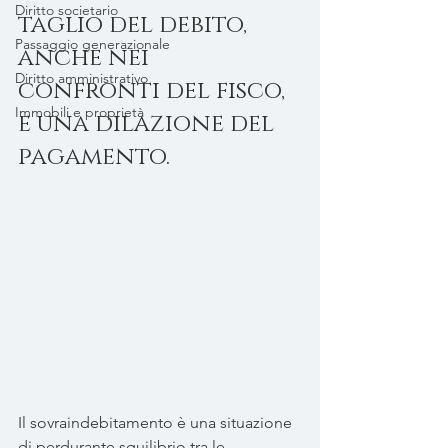
Diritto societario
taglio del debito, 
Passaggio generazionale
anche nei 
Diritto amministrativo
confronti del fisco, 
Immobili e proprietà
e una dilazione del 
pagamento.
Il sovraindebitamento è una situazione 
di perdurante squilibrio tra le 