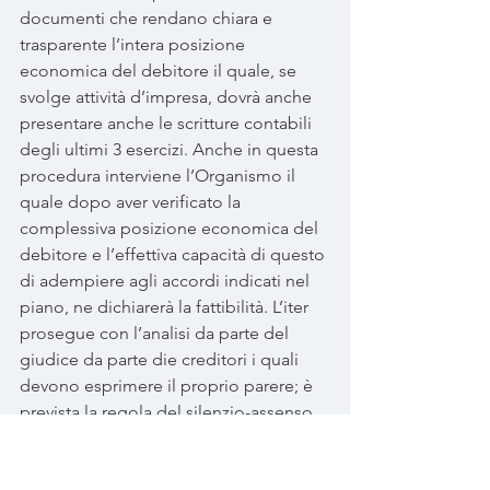
documenti che rendano chiara e 
trasparente l’intera posizione 
economica del debitore il quale, se 
svolge attività d’impresa, dovrà anche 
presentare anche le scritture contabili 
degli ultimi 3 esercizi. Anche in questa 
procedura interviene l’Organismo il 
quale dopo aver verificato la 
complessiva posizione economica del 
debitore e l’effettiva capacità di questo 
di adempiere agli accordi indicati nel 
piano, ne dichiarerà la fattibilità. L’iter 
prosegue con l’analisi da parte del 
giudice da parte die creditori i quali 
devono esprimere il proprio parere; è 
prevista la regola del silenzio-assenso. 
Questo significa che se il creditore 
entro 10 gg non comunica il suo 