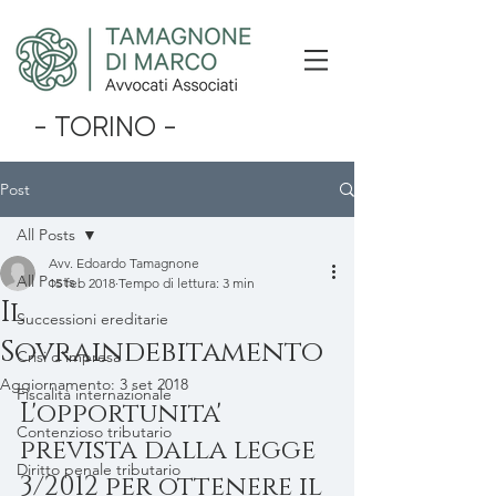
- TORINO -
Post
All Posts
Avv. Edoardo Tamagnone
All Posts
15 feb 2018
Tempo di lettura: 3 min
Il
Successioni ereditarie
Sovraindebitamento
Crisi d'impresa
Aggiornamento:
3 set 2018
Fiscalità internazionale
L'opportunita' 
Contenzioso tributario
prevista dalla legge 
Diritto penale tributario
3/2012 per ottenere il 