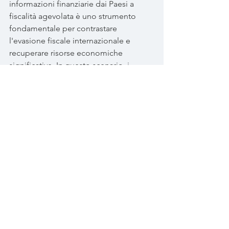
informazioni finanziarie dai Paesi a 
fiscalità agevolata è uno strumento 
fondamentale per contrastare 
l'evasione fiscale internazionale e 
recuperare risorse economiche 
significative. In questo scenario, i 
contribuenti italiani con interessi 
economici all'estero sono chiamati a 
rivalutare le proprie posizioni, poiché il 
rischio di essere scoperti è aumentato 
considerevolmente, rendendo la 
conformità fiscale una necessità 
strategica.
La trasparenza fiscale globale, 
sostenuta dalle nuove tecnologie e da 
accordi multilaterali come il CRS, lascia 
intravedere una riduzione degli spazi 
per l’elusione fiscale internazionale. 