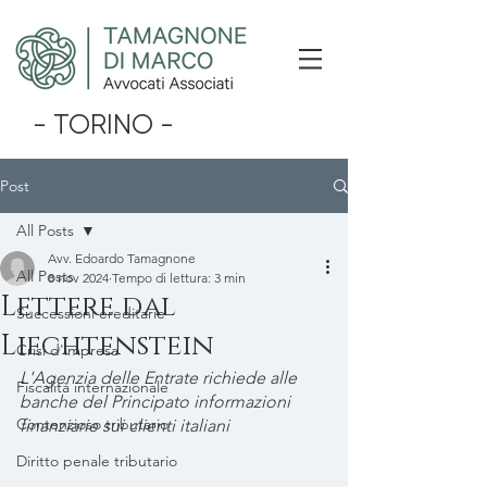
- TORINO -
Post
All Posts
Avv. Edoardo Tamagnone
All Posts
8 nov 2024
Tempo di lettura: 3 min
Lettere dal
Successioni ereditarie
Liechtenstein
Crisi d'impresa
L'Agenzia delle Entrate richiede alle 
Fiscalità internazionale
banche del Principato informazioni 
Contenzioso tributario
finanziarie sui clienti italiani
Diritto penale tributario