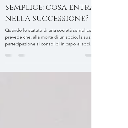
nella società
semplice: cosa entra
nella successione?
Quando lo statuto di una società semplice
prevede che, alla morte di un socio, la sua
partecipazione si consolidi in capo ai soci
superstiti, la quota non viene
necessariamente trasferita agli eredi.
Nell’asse ereditario entra, di regola, il credito
corrispondente al valore della
partecipazione. È questo diritto, e non
l’incremento percentuale dei superstiti, che
deve essere indicato nella dichiarazione di
successione.