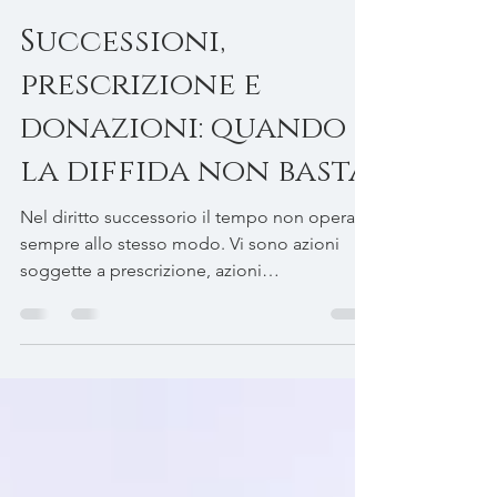
Avv. Edoardo Tamagnone
18 mag
Tempo di lettura: 2 min
Successioni,
prescrizione e
donazioni: quando
la diffida non basta
Nel diritto successorio il tempo non opera
sempre allo stesso modo. Vi sono azioni
soggette a prescrizione, azioni
imprescrittibili e rimedi che, pur collegati tra
loro nella prassi, rispondono a logiche
giuridiche profondamente diverse.